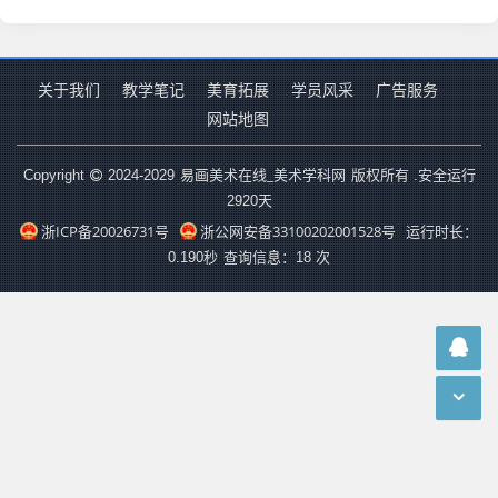
关于我们
教学笔记
美育拓展
学员风采
广告服务
网站地图
易画美术在线_美术学科网
Copyright
2024-2029
版权所有 .安全运行
2920
天
浙ICP备20026731号
浙公网安备33100202001528号
运行时长：
0.190秒
查询信息：18 次