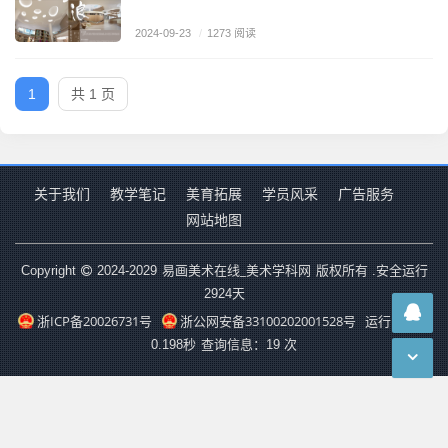
2024-09-23
/
1273 阅读
1
共 1 页
关于我们
教学笔记
美育拓展
学员风采
广告服务
网站地图
易画美术在线_美术学科网
Copyright
2024-2029
版权所有 .安全运行
2924
天
浙ICP备20026731号
浙公网安备33100202001528号
运行时长：
0.198秒
查询信息：19 次