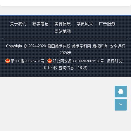
关于我们
教学笔记
美育拓展
学员风采
广告服务
网站地图
易画美术在线_美术学科网
Copyright
2024-2029
版权所有 .安全运行
2924
天
浙ICP备20026731号
浙公网安备33100202001528号
运行时长：
0.190秒
查询信息：18 次