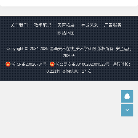
关于我们
教学笔记
美育拓展
学员风采
广告服务
网站地图
易画美术在线_美术学科网
Copyright
2024-2029
版权所有 .安全运行
2920
天
浙ICP备20026731号
浙公网安备33100202001528号
运行时长：
0.221秒
查询信息：17 次