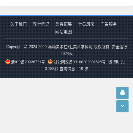
关于我们
教学笔记
美育拓展
学员风采
广告服务
网站地图
易画美术在线_美术学科网
Copyright
2024-2029
版权所有 .安全运行
2924
天
浙ICP备20026731号
浙公网安备33100202001528号
运行时长：
0.188秒
查询信息：19 次