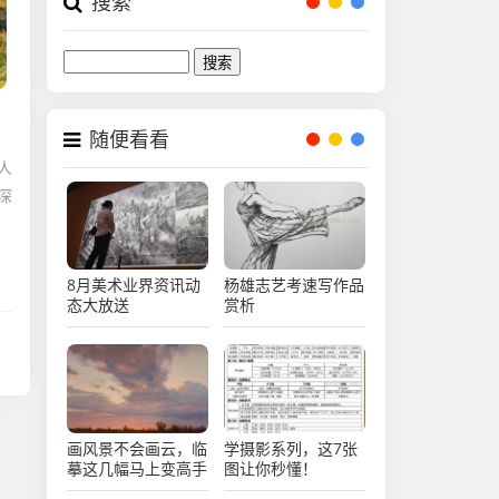
搜索
Search
随便看看
人
深
8月美术业界资讯动
杨雄志艺考速写作品
态大放送
赏析
画风景不会画云，临
学摄影系列，这7张
摹这几幅马上变高手
图让你秒懂！