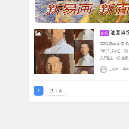
油画肖
热文
本幅油画肖像作
物进行简化，对
入刻画。概括能
王老师
/
学
1
共 1 页