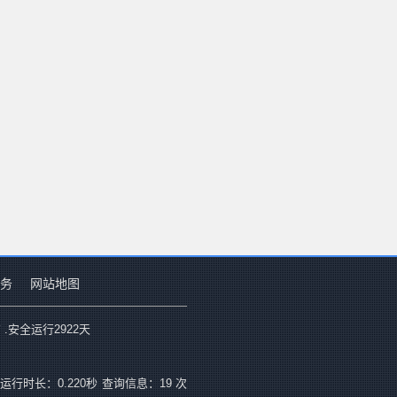
务
网站地图
 .安全运行
2922
天
运行时长：0.220秒
查询信息：19 次