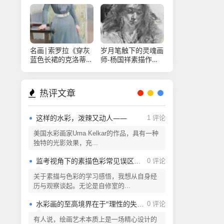
名画|索罗拉《穿灰
岁月笔触下的灵魂画
蓝色长裙的克洛蒂尔
师-杨国祥素描作品
德》
欣赏
热评文章
这样的水彩，泼辣又动人——
1 评论
美国水彩画家Uma Kelkar的作品，具有一种
独特的光影效果，充...
监考视角下的素描色彩常见误区解析
0 评论
关于素描与色彩的学习感悟，我想从自身经
历与观察谈起。无论是自修室的...
水彩画的至高境界在于"理性的失控"
0 评论
有人说，绘画艺术本质上是一场精心设计的