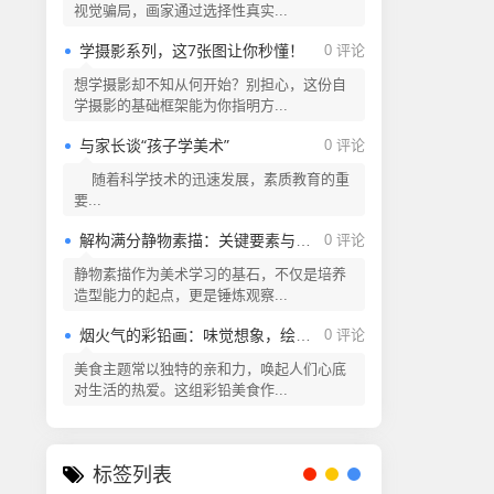
视觉骗局，画家通过选择性真实...
学摄影系列，这7张图让你秒懂！
0 评论
想学摄影却不知从何开始？别担心，这份自
学摄影的基础框架能为你指明方...
与家长谈“孩子学美术”
0 评论
随着科学技术的迅速发展，素质教育的重
要...
解构满分静物素描：关键要素与创作逻辑
0 评论
静物素描作为美术学习的基石，不仅是培养
造型能力的起点，更是锤炼观察...
烟火气的彩铅画：味觉想象，绘就美食!
0 评论
美食主题常以独特的亲和力，唤起人们心底
对生活的热爱。这组彩铅美食作...
标签列表