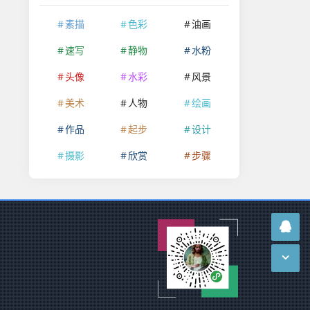
素描
色彩
油画
速写
静物
水粉
头像
水彩
风景
美术
人物
绘画
作品
起步
设计
摄影
欣赏
步骤